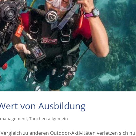
Wert von Ausbildung
komanagement
,
Tauchen allgemein
m Vergleich zu anderen Outdoor-Aktivitäten verletzen sich nu